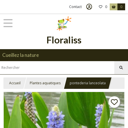
Contact
0
0
Floraliss
Cueillez la nature
Accueil
Plantes aquatiques
pontederia lanceolata