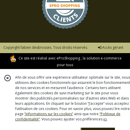
Copyright fabien desbrosses. Tous droits réservés.
Accès gérant
Ce site est réalisé avec
eProShopping
, la solution e-commerce
pour tous
Afin de vous offrir une expérience utilisateur optimale sur le site, nous
utilisons des cookies fonctionnels qui assurent le bon fonctionnement
de nos services et en mesurent l’audience. Certains tiers utilisent
également des cookies de suivi marketing sur le site pour vous
montrer des publicités personnalisées sur d’autres sites Web et dans
leurs applications. En cliquant sur le bouton “J’accepte” vous acceptez
l’utilisation de ces cookies. Pour en savoir plus, vous pouvez lire notre
page
“Informations sur les cookies”
ainsi que notre
“Politique de
confidentialité“
. Vous pouvez ajuster vos préférences
ici
.