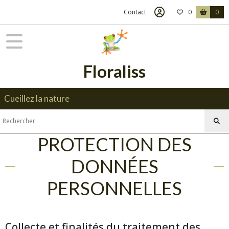
Contact
0
0
Floraliss
Cueillez la nature
PROTECTION DES
DONNÉES
PERSONNELLES
Collecte et finalités du traitement des