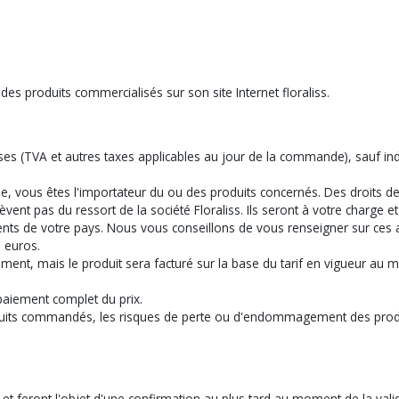
 des produits commercialisés sur son site Internet floraliss.
es (TVA et autres taxes applicables au jour de la commande), sauf indic
, vous êtes l'importateur du ou des produits concernés. Des droits de
èvent pas du ressort de la société Floraliss. Ils seront à votre charge e
ts de votre pays. Nous vous conseillons de vous renseigner sur ces a
 euros.
 moment, mais le produit sera facturé sur la base du tarif en vigueur 
 paiement complet du prix.
uits commandés, les risques de perte ou d'endommagement des produi
et feront l'objet d'une confirmation au plus tard au moment de la vali