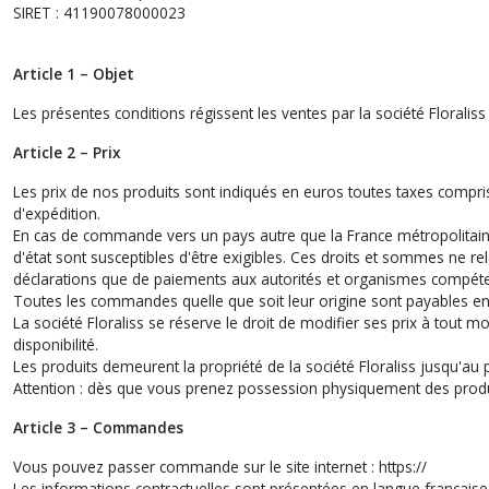
SIRET : 41190078000023
Article 1 – Objet
Les présentes conditions régissent les ventes par la société Floraliss
Article 2 – Prix
Les prix de nos produits sont indiqués en euros toutes taxes compris
d'expédition.
En cas de commande vers un pays autre que la France métropolitaine
d'état sont susceptibles d'être exigibles. Ces droits et sommes ne rel
déclarations que de paiements aux autorités et organismes compéten
Toutes les commandes quelle que soit leur origine sont payables en
La société Floraliss se réserve le droit de modifier ses prix à tout
disponibilité.
Les produits demeurent la propriété de la société Floraliss jusqu'au
Attention : dès que vous prenez possession physiquement des prod
Article 3 – Commandes
Vous pouvez passer commande sur le site internet : https://
Les informations contractuelles sont présentées en langue française 