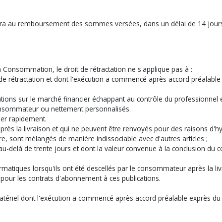
rocédera au remboursement des sommes versées, dans un délai de 14 jou
 Consommation, le droit de rétractation ne s'applique pas à :
lai de rétractation et dont l'exécution a commencé après accord préal
ations sur le marché financier échappant au contrôle du professionnel e
 consommateur ou nettement personnalisés.
mer rapidement.
près la livraison et qui ne peuvent être renvoyés pour des raisons d'hy
ture, sont mélangés de manière indissociable avec d'autres articles ;
e au-delà de trente jours et dont la valeur convenue à la conclusion du
rmatiques lorsqu'ils ont été descellés par le consommateur après la liv
 pour les contrats d'abonnement à ces publications.
atériel dont l'exécution a commencé après accord préalable exprès d