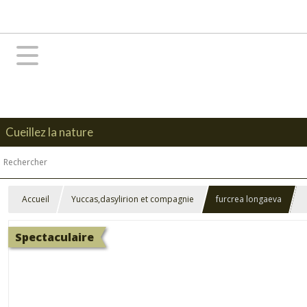
Cueillez la nature
Accueil
Yuccas,dasylirion et compagnie
furcrea longaeva
Spectaculaire