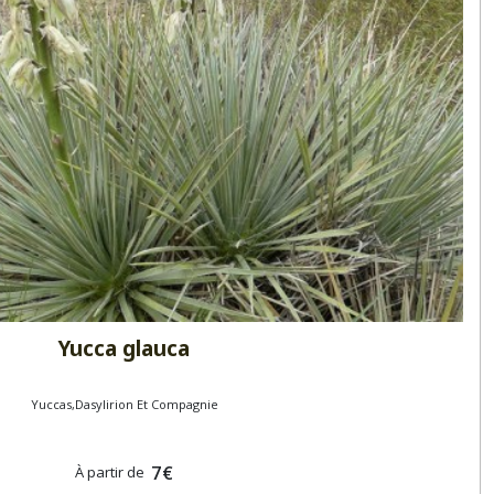
Yucca glauca
Yuccas,Dasylirion Et Compagnie
7
€
À partir de