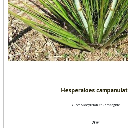
Hesperaloes campanulat
Yuccas,Dasylirion Et Compagnie
20
€